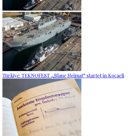
Türkiye: TEKNOFEST „Blaue Heimat“ startet in Kocaeli