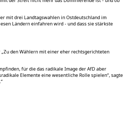
mit der Streit nicht mehr das Dominierende ist - und ob
der mit drei Landtagswahlen in Ostdeutschland im
esen Ländern einfahren wird - und dass sie stärkste
 „Zu den Wählern mit einer eher rechtsgerichteten
empfinden, für die das radikale Image der AfD aber
sradikale Elemente eine wesentliche Rolle spielen“, sagte
.“