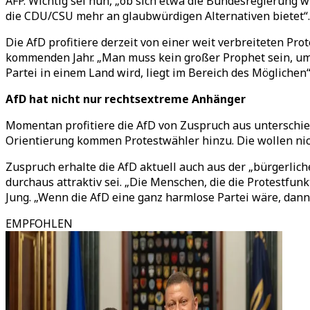
AFP. Wichtig sei nun, „ob sich etwa die Bundesregierung w
die CDU/CSU mehr an glaubwürdigen Alternativen bietet“.
Die AfD profitiere derzeit von einer weit verbreiteten P
kommenden Jahr. „Man muss kein großer Prophet sein, um 
Partei in einem Land wird, liegt im Bereich des Möglichen“
AfD hat nicht nur rechtsextreme Anhänger
Momentan profitiere die AfD von Zuspruch aus unterschie
Orientierung kommen Protestwähler hinzu. Die wollen nich
Zuspruch erhalte die AfD aktuell auch aus der „bürgerliche
durchaus attraktiv sei. „Die Menschen, die die Protestfunk
Jung. „Wenn die AfD eine ganz harmlose Partei wäre, dann 
EMPFOHLEN