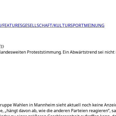
/FEATURES
GESELLSCHAFT/KULTUR
SPORT
MEINUNG
fD
 landesweiten Proteststimmung. Ein Abwärtstrend sei nicht i
uppe Wahlen in Mannheim sieht aktuell noch keine Anzeich
e, „hängt davon ab, wie die anderen Parteien reagieren“, s