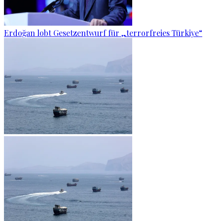
Erdoğan lobt Gesetzentwurf für „terrorfreies Türkiye“