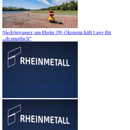
Niedrigwasser am Rhein: IW-Ökonom hält Lage für
„dramatisch“