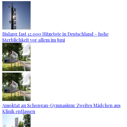
Bislang fast 12.000 Hitzetote in Deutschland - hohe
Sterblichkeit vor allem im Juni
Amoktat an Schongau-Gymnasium: Zweites Mädchen aus
Klinik entlassen