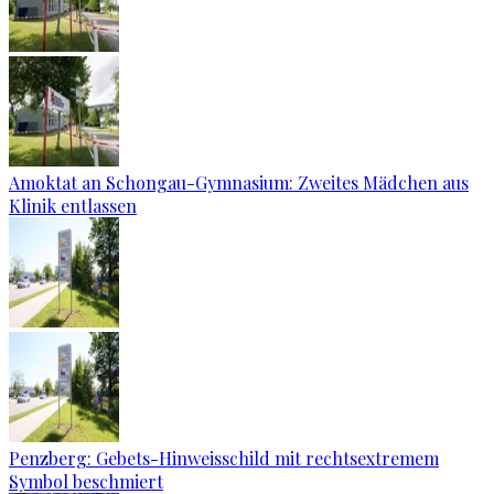
Amoktat an Schongau-Gymnasium: Zweites Mädchen aus
Klinik entlassen
Penzberg: Gebets-Hinweisschild mit rechtsextremem
Symbol beschmiert