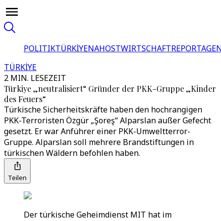
POLITIK
TÜRKİYE
NAHOST
WIRTSCHAFT
REPORTAGEN
TÜRKİYE
2 MIN. LESEZEIT
Türkiye „neutralisiert“ Gründer der PKK-Gruppe „Kinder
des Feuers“
Türkische Sicherheitskräfte haben den hochrangigen
PKK-Terroristen Özgür „Şoreş“ Alparslan außer Gefecht
gesetzt. Er war Anführer einer PKK-Umweltterror-
Gruppe. Alparslan soll mehrere Brandstiftungen in
türkischen Wäldern befohlen haben.
Teilen
Der türkische Geheimdienst MIT hat im