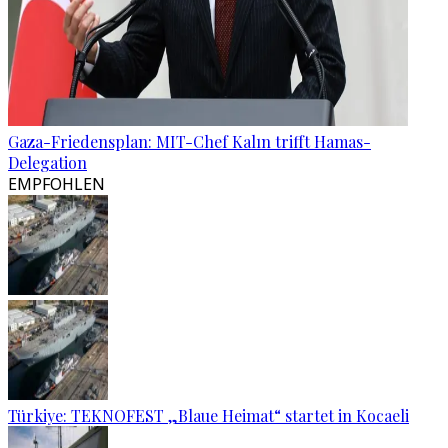
Gaza-Friedensplan: MIT-Chef Kalın trifft Hamas-
Delegation
EMPFOHLEN
Türkiye: TEKNOFEST „Blaue Heimat“ startet in Kocaeli