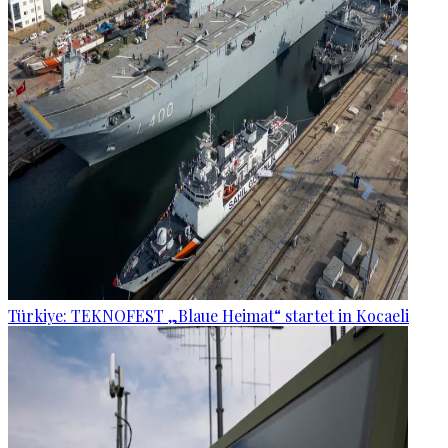
Türkiye: TEKNOFEST „Blaue Heimat“ startet in Kocaeli