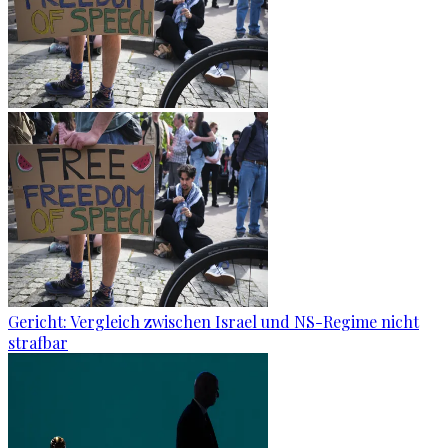
Gericht: Ver­gleich zwi­schen Is­ra­el und NS-Re­gime nicht
straf­bar