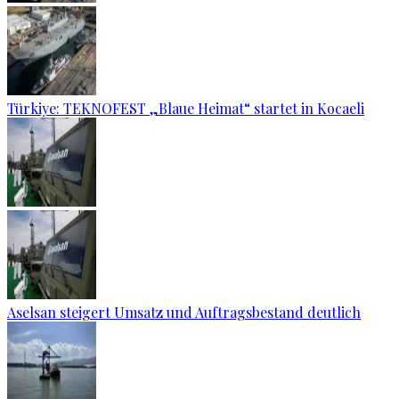
Türkiye: TEKNOFEST „Blaue Heimat“ startet in Kocaeli
Aselsan steigert Umsatz und Auftragsbestand deutlich