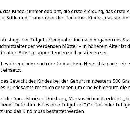
n, das Kinderzimmer geplant, die erste Kleidung, das erste
 nur Stille und Trauer über den Tod eines Kindes, das sie n
 Anstiegs der Totgeburtenquote sind nach Angaben des Sta
chnittsalter der werdenden Mütter – in höherem Alter ist d
in allen Altersgruppen tendenziell gestiegen sei.
sich während oder nach der Geburt kein Herzschlag oder ein
 einsetzt.
r das Gewicht des Kindes bei der Geburt mindestens 500 G
 des Bundesamts rechtlich gesehen um eine Fehlgeburt, die
arzt der Sana-Kliniken Duisburg, Markus Schmidt, erklärt. 
neuer Definition ist es eine Totgeburt.“ Ob Tot- oder Fehlg
tz und das Kind muss bestattet werden.