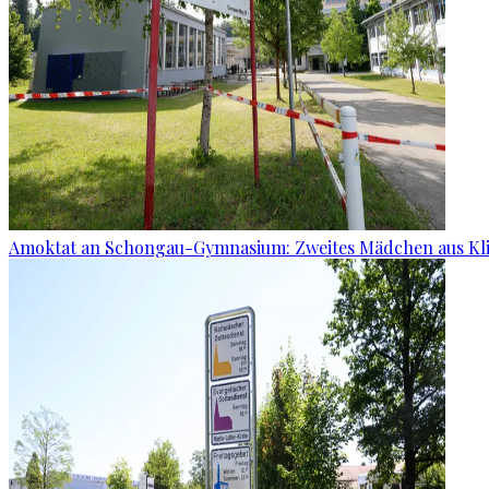
Amoktat an Schongau-Gymnasium: Zweites Mädchen aus Kli