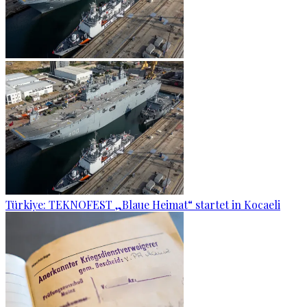
Türkiye: TEKNOFEST „Blaue Heimat“ startet in Kocaeli