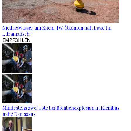
Niedrigwasser am Rhein: IW-Ökonom hält Lage für
„dramatisch“
EMPFOHLEN
Mindestens zwei Tote bei Bombenexplosion in Kleinbus
nahe Damaskus