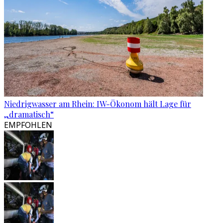
Niedrigwasser am Rhein: IW-Ökonom hält Lage für
„dramatisch“
EMPFOHLEN