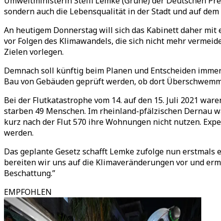
Umweltministerin Steffi Lemke (Grüne) der Deutschen Press
sondern auch die Lebensqualität in der Stadt und auf dem
An heutigem Donnerstag will sich das Kabinett daher mi
vor Folgen des Klimawandels, die sich nicht mehr vermei
Zielen vorlegen.
Demnach soll künftig beim Planen und Entscheiden immer 
Bau von Gebäuden geprüft werden, ob dort Überschwem
Bei der Flutkatastrophe vom 14. auf den 15. Juli 2021 w
starben 49 Menschen. Im rheinland-pfälzischen Dernau wa
kurz nach der Flut 570 ihre Wohnungen nicht nutzen. Exp
werden.
Das geplante Gesetz schafft Lemke zufolge nun erstmals
bereiten wir uns auf die Klimaveränderungen vor und erm
Beschattung.”
EMPFOHLEN