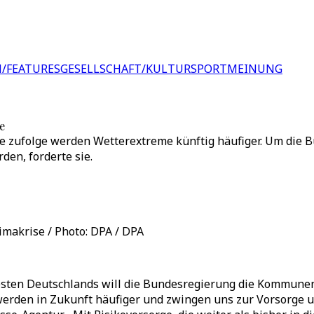
/FEATURES
GESELLSCHAFT/KULTUR
SPORT
MEINUNG
e
e zufolge werden Wetterextreme künftig häufiger. Um die B
en, forderte sie.
makrise / Photo: DPA / DPA
esten Deutschlands will die Bundesregierung die Kommunen 
rden in Zukunft häufiger und zwingen uns zur Vorsorge un