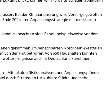
ie Zukunft blickt, können wir nicht nur Schäden abmildern,
fassen. Bei der Klimaanpassung wird Vorsorge getroffen
bis Ende 2024 eine Anpassungsstrategie mit messbaren
abei zu beachten sind. Es soll beispielsweise vor dem
ms Leben gekommen. Im benachbarten Nordrhein-Westfalen
n von der Flut betroffen. Von 650 Haushalten konnten
remwetterereignisse auch in Deutschland zunehmen
n. ,,Mit lokalen Risikoanalysen und Anpassungsplänen
el durch Strategien für kühlere Städte und mehr