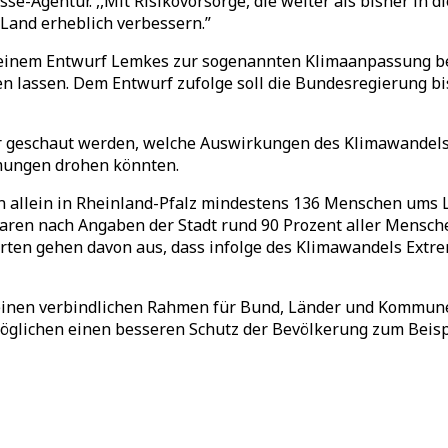
e-Agentur. ,,Mit Risikovorsorge, die weiter als bisher in d
 Land erheblich verbessern.”
t einem Entwurf Lemkes zur sogenannten Klimaanpassung be
den lassen. Dem Entwurf zufolge soll die Bundesregierung 
geschaut werden, welche Auswirkungen des Klimawandels d
mungen drohen könnten.
aren allein in Rheinland-Pfalz mindestens 136 Menschen u
ren nach Angaben der Stadt rund 90 Prozent aller Mensche
erten gehen davon aus, dass infolge des Klimawandels Ext
 einen verbindlichen Rahmen für Bund, Länder und Kommune
öglichen einen besseren Schutz der Bevölkerung zum Beispi