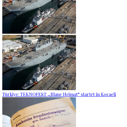
Türkiye: TEKNOFEST „Blaue Heimat“ startet in Kocaeli