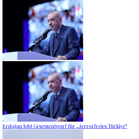
Erdoğan lobt Gesetzentwurf für „terrorfreies Türkiye“