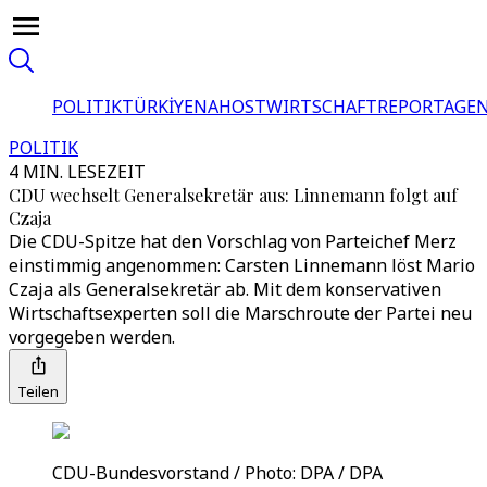
POLITIK
TÜRKİYE
NAHOST
WIRTSCHAFT
REPORTAGEN
POLITIK
4 MIN. LESEZEIT
CDU wechselt Generalsekretär aus: Linnemann folgt auf
Czaja
Die CDU-Spitze hat den Vorschlag von Parteichef Merz
einstimmig angenommen: Carsten Linnemann löst Mario
Czaja als Generalsekretär ab. Mit dem konservativen
Wirtschaftsexperten soll die Marschroute der Partei neu
vorgegeben werden.
Teilen
CDU-Bundesvorstand / Photo: DPA / DPA