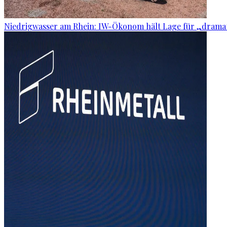
Niedrigwasser am Rhein: IW-Ökonom hält Lage für „dramat