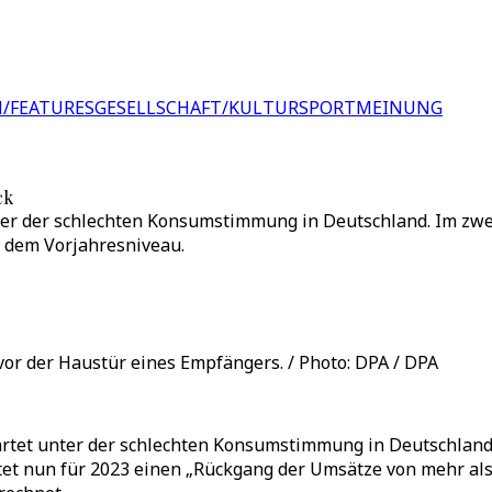
/FEATURES
GESELLSCHAFT/KULTUR
SPORT
MEINUNG
ck
unter der schlechten Konsumstimmung in Deutschland. Im zw
 dem Vorjahresniveau.
r der Haustür eines Empfängers. / Photo: DPA / DPA
rwartet unter der schlechten Konsumstimmung in Deutschla
et nun für 2023 einen „Rückgang der Umsätze von mehr als