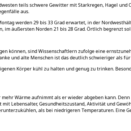
esten teils schwere Gewitter mit Starkregen, Hagel und O
genfälle aus.
 Montag werden 29 bis 33 Grad erwartet, in der Nordwesthäl
, im äußersten Norden 21 bis 28 Grad. Örtlich begrenzt sol
rgen können, sind Wissenschaftlern zufolge eine ernstzune
anke und alte Menschen ist das deutlich schwieriger als f
igenen Körper kühl zu halten und genug zu trinken. Besond
per mehr Wärme aufnimmt als er wieder abgeben kann. Denn
ngt mit Lebensalter, Gesundheitszustand, Aktivität und Gew
 herunterzukühlen, als bei niedrigeren Temperaturen. Ein