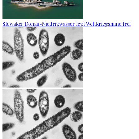
Slowakei: Donau-Niedrigwasser legt Weltkriegsmine frei