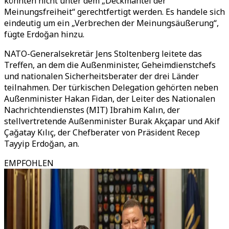
könnten nicht unter dem „Deckmantel der
Meinungsfreiheit“ gerechtfertigt werden. Es handele sich
eindeutig um ein „Verbrechen der Meinungsäußerung“,
fügte Erdoğan hinzu.
NATO-Generalsekretär Jens Stoltenberg leitete das
Treffen, an dem die Außenminister, Geheimdienstchefs
und nationalen Sicherheitsberater der drei Länder
teilnahmen. Der türkischen Delegation gehörten neben
Außenminister Hakan Fidan, der Leiter des Nationalen
Nachrichtendienstes (MIT) Ibrahim Kalın, der
stellvertretende Außenminister Burak Akçapar und Akif
Çağatay Kılıç, der Chefberater von Präsident Recep
Tayyip Erdoğan, an.
EMPFOHLEN