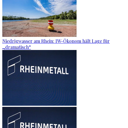
Niedrigwasser am Rhein: IW-Ökonom hält Lage für
„dramatisch“