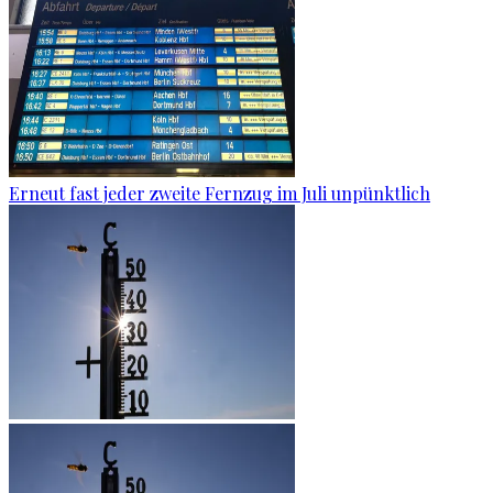
Erneut fast jeder zweite Fernzug im Juli unpünktlich