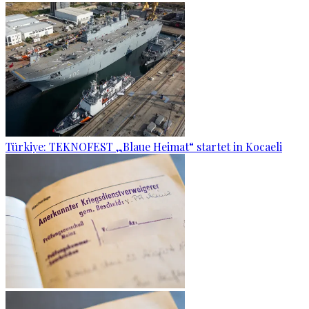
Türkiye: TEKNOFEST „Blaue Heimat“ startet in Kocaeli