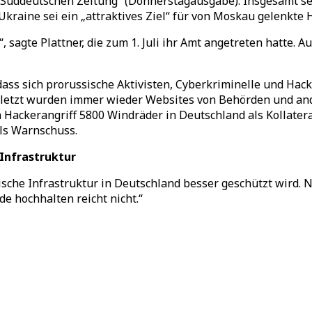
r „Süddeutschen Zeitung“ (Donnerstagausgabe). Insgesamt se
kraine sei ein „attraktives Ziel“ für von Moskau gelenkte
 sagte Plattner, die zum 1. Juli ihr Amt angetreten hatte. A
dass sich prorussische Aktivisten, Cyberkriminelle und H
Zuletzt wurden immer wieder Websites von Behörden und an
Hackerangriff 5800 Windräder in Deutschland als Kollatera
als Warnschuss.
 Infrastruktur
tische Infrastruktur in Deutschland besser geschützt wird. 
e hochhalten reicht nicht.“