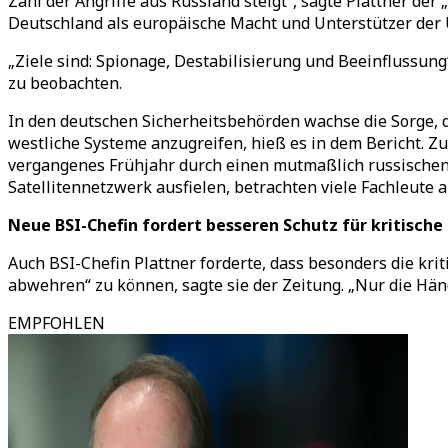
Zahl der Angriffe aus Russland steigt“, sagte Plattner de
Deutschland als europäische Macht und Unterstützer der U
„Ziele sind: Spionage, Destabilisierung und Beeinflussung“,
zu beobachten.
In den deutschen Sicherheitsbehörden wachse die Sorge, 
westliche Systeme anzugreifen, hieß es in dem Bericht. 
vergangenes Frühjahr durch einen mutmaßlich russischen 
Satellitennetzwerk ausfielen, betrachten viele Fachleute 
Neue BSI-Chefin fordert besseren Schutz für kritische
Auch BSI-Chefin Plattner forderte, dass besonders die kri
abwehren“ zu können, sagte sie der Zeitung. „Nur die Händ
EMPFOHLEN