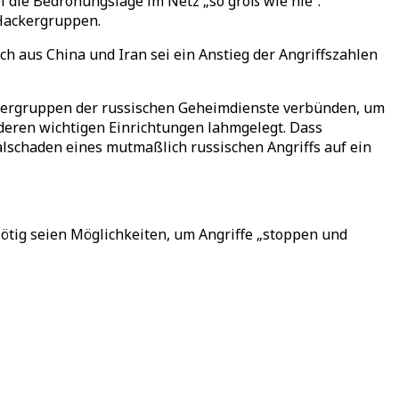
i die Bedrohungslage im Netz „so groß wie nie“.
 Hackergruppen.
uch aus China und Iran sei ein Anstieg der Angriffszahlen
ackergruppen der russischen Geheimdienste verbünden, um
deren wichtigen Einrichtungen lahmgelegt. Dass
lschaden eines mutmaßlich russischen Angriffs auf ein
Nötig seien Möglichkeiten, um Angriffe „stoppen und