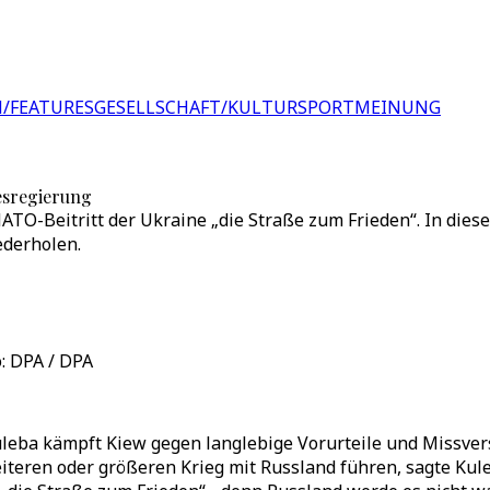
/FEATURES
GESELLSCHAFT/KULTUR
SPORT
MEINUNG
esregierung
ATO-Beitritt der Ukraine „die Straße zum Frieden“. In die
ederholen.
: DPA / DPA
eba kämpft Kiew gegen langlebige Vorurteile und Missverst
iteren oder größeren Krieg mit Russland führen, sagte Kul