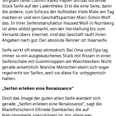
Sorgsam faltet Cosmin Katko Papier um das duftende
Stück Seife auf der Ladentheke. Erst die eine Seite, dann
die andere, zum Schluss der Aufkleber. Viele Male am Tag
machen er und sein Geschäftspartner Marc-Simon Wolf
das. In ihrer Seifenmanufaktur Haused Wolf in Nürnberg
ist alles selbst gemacht, von der Herstellung bis zum
Versand übers Internet. Und das Geschäft läuft ihren
Angaben nach gut. Der absolute Renner ist: Haarseife.
Seife wirkt oft etwas altmodisch. Bei Oma und Opa lag
immer so ein ausgewaschenes Stück mit Rissen in einer
Seifenschale mit Gumminoppen am Waschbecken. Nicht
gerade ansehnlich. Manche Menschen ekeln sich sogar
regelrecht vor Seifen, weil sie diese für unhygienisch
halten.
„Seifen erleben eine Renaissance“
Doch das Image der guten alten Seife wandelt sich
gerade. „Seifen erleben eine Renaissance“, sagt die
Marktforscherin Elfriede Dambacher, die auf
Naturkosmetik spezialisiert ist. Vor allem wer