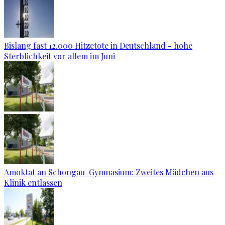
Bislang fast 12.000 Hitzetote in Deutschland - hohe
Sterblichkeit vor allem im Juni
Amoktat an Schongau-Gymnasium: Zweites Mädchen aus
Klinik entlassen