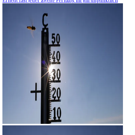
Erneut fast jeder zweite Fernzug im Juli unpünktlich