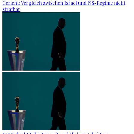
Gericht: Ver­gleich zwi­schen Is­ra­el und NS-Re­gime nicht
straf­bar