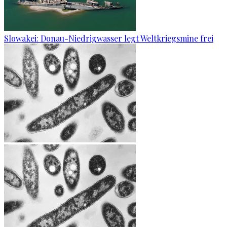
Slowakei: Donau-Niedrigwasser legt Weltkriegsmine frei