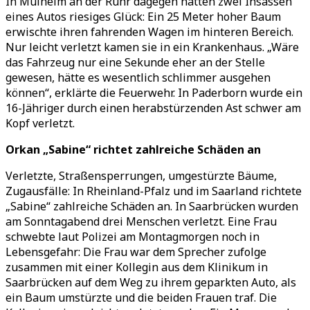
In Mülheim an der Ruhr dagegen hatten zwei Insassen
eines Autos riesiges Glück: Ein 25 Meter hoher Baum
erwischte ihren fahrenden Wagen im hinteren Bereich.
Nur leicht verletzt kamen sie in ein Krankenhaus. „Wäre
das Fahrzeug nur eine Sekunde eher an der Stelle
gewesen, hätte es wesentlich schlimmer ausgehen
können“, erklärte die Feuerwehr. In Paderborn wurde ein
16-Jähriger durch einen herabstürzenden Ast schwer am
Kopf verletzt.
Orkan „Sabine“ richtet zahlreiche Schäden an
Verletzte, Straßensperrungen, umgestürzte Bäume,
Zugausfälle: In Rheinland-Pfalz und im Saarland richtete
„Sabine“ zahlreiche Schäden an. In Saarbrücken wurden
am Sonntagabend drei Menschen verletzt. Eine Frau
schwebte laut Polizei am Montagmorgen noch in
Lebensgefahr: Die Frau war dem Sprecher zufolge
zusammen mit einer Kollegin aus dem Klinikum in
Saarbrücken auf dem Weg zu ihrem geparkten Auto, als
ein Baum umstürzte und die beiden Frauen traf. Die