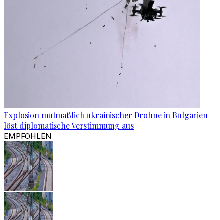
Explosion mutmaßlich ukrainischer Drohne in Bulgarien
löst diplomatische Verstimmung aus
EMPFOHLEN