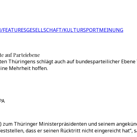
/FEATURES
GESELLSCHAFT/KULTUR
SPORT
MEINUNG
e auf Parteiebene
en Thüringens schlägt auch auf bundesparteilicher Ebene 
ine Mehrheit hoffen.
PA
 zum Thüringer Ministerpräsidenten und seinem angekündi
tstellen, dass er seinen Rücktritt nicht eingereicht hat“, 