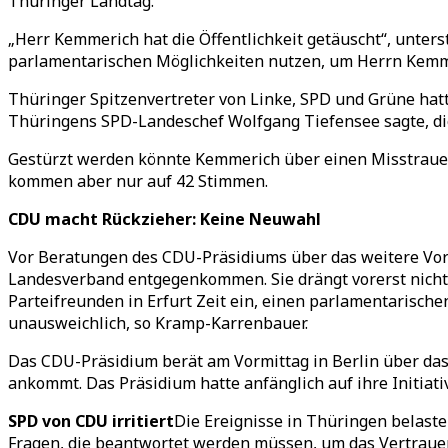
Thüringer Landtag.
„Herr Kemmerich hat die Öffentlichkeit getäuscht“, unterst
parlamentarischen Möglichkeiten nutzen, um Herrn Kemme
Thüringer Spitzenvertreter von Linke, SPD und Grüne hat
Thüringens SPD-Landeschef Wolfgang Tiefensee sagte, die 
Gestürzt werden könnte Kemmerich über einen Misstrauensa
kommen aber nur auf 42 Stimmen.
CDU macht Rückzieher: Keine Neuwahl
Vor Beratungen des CDU-Präsidiums über das weitere Vor
Landesverband entgegenkommen. Sie drängt vorerst nicht
Parteifreunden in Erfurt Zeit ein, einen parlamentarische
unausweichlich, so Kramp-Karrenbauer.
Das CDU-Präsidium berät am Vormittag in Berlin über da
ankommt. Das Präsidium hatte anfänglich auf ihre Initiat
SPD von CDU irritiert
Die Ereignisse in Thüringen belaste
Fragen, die beantwortet werden müssen, um das Vertrauens