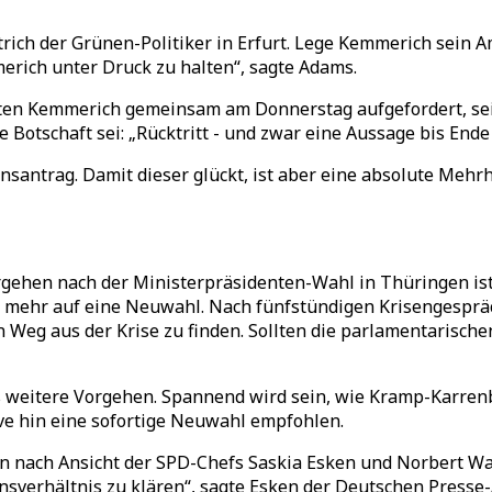
rich der Grünen-Politiker in Erfurt. Lege Kemmerich sein Am
rich unter Druck zu halten“, sagte Adams.
ten Kemmerich gemeinsam am Donnerstag aufgefordert, sein
Botschaft sei: „Rücktritt - und zwar eine Aussage bis Ende
ntrag. Damit dieser glückt, ist aber eine absolute Mehrhe
gehen nach der Ministerpräsidenten-Wahl in Thüringen is
 mehr auf eine Neuwahl. Nach fünfstündigen Krisengespräc
n Weg aus der Krise zu finden. Sollten die parlamentarisch
s weitere Vorgehen. Spannend wird sein, wie Kramp-Karren
ive hin eine sofortige Neuwahl empfohlen.
n nach Ansicht der SPD-Chefs Saskia Esken und Norbert Wal
verhältnis zu klären“, sagte Esken der Deutschen Presse-A