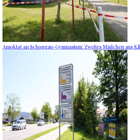
Amoktat an Schongau-Gymnasium: Zweites Mädchen aus Kli