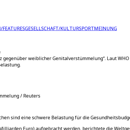
/FEATURES
GESELLSCHAFT/KULTUR
SPORT
MEINUNG
e
anz gegenüber weiblicher Genitalverstümmelung“. Laut WHO i
Belastung.
ümmelung / Reuters
n sind eine schwere Belastung für die Gesundheitsbudgets 
3 Milliarden Euro) aufgebracht werden, berichtete die Welt