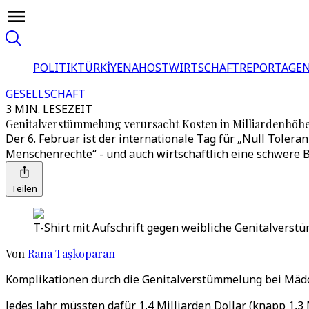
POLITIK
TÜRKİYE
NAHOST
WIRTSCHAFT
REPORTAGEN
GESELLSCHAFT
3 MIN. LESEZEIT
Genitalverstümmelung verursacht Kosten in Milliardenhöh
Der 6. Februar ist der internationale Tag für „Null Toler
Menschenrechte“ - und auch wirtschaftlich eine schwere 
Teilen
T-Shirt mit Aufschrift gegen weibliche Genitalverst
Von
Rana Taşkoparan
Komplikationen durch die Genitalverstümmelung bei Mädche
Jedes Jahr müssten dafür 1,4 Milliarden Dollar (knapp 1,