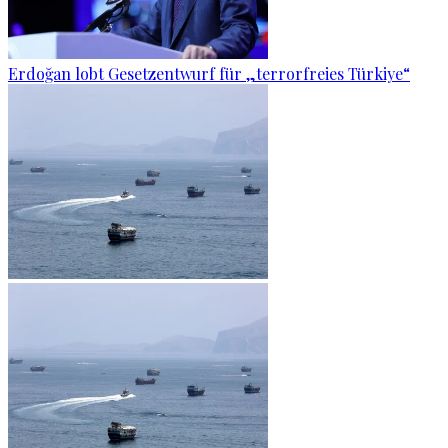
Erdoğan lobt Gesetzentwurf für „terrorfreies Türkiye“