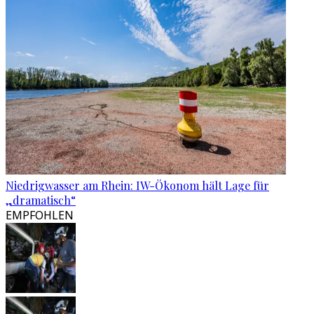
Niedrigwasser am Rhein: IW-Ökonom hält Lage für
„dramatisch“
EMPFOHLEN