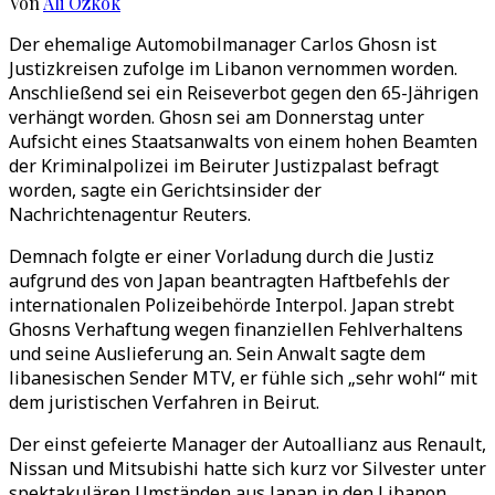
Von
Ali Özkök
Der ehemalige Automobilmanager Carlos Ghosn ist
Justizkreisen zufolge im Libanon vernommen worden.
Anschließend sei ein Reiseverbot gegen den 65-Jährigen
verhängt worden. Ghosn sei am Donnerstag unter
Aufsicht eines Staatsanwalts von einem hohen Beamten
der Kriminalpolizei im Beiruter Justizpalast befragt
worden, sagte ein Gerichtsinsider der
Nachrichtenagentur Reuters.
Demnach folgte er einer Vorladung durch die Justiz
aufgrund des von Japan beantragten Haftbefehls der
internationalen Polizeibehörde Interpol. Japan strebt
Ghosns Verhaftung wegen finanziellen Fehlverhaltens
und seine Auslieferung an. Sein Anwalt sagte dem
libanesischen Sender MTV, er fühle sich „sehr wohl“ mit
dem juristischen Verfahren in Beirut.
Der einst gefeierte Manager der Autoallianz aus Renault,
Nissan und Mitsubishi hatte sich kurz vor Silvester unter
spektakulären Umständen aus Japan in den Libanon