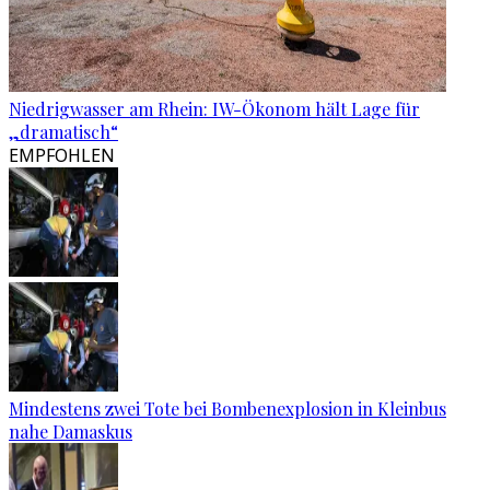
Niedrigwasser am Rhein: IW-Ökonom hält Lage für
„dramatisch“
EMPFOHLEN
Mindestens zwei Tote bei Bombenexplosion in Kleinbus
nahe Damaskus