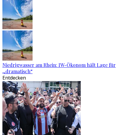
Niedrigwasser am Rhein: IW-Ökonom hält Lage für
„dramatisch“
Entdecken