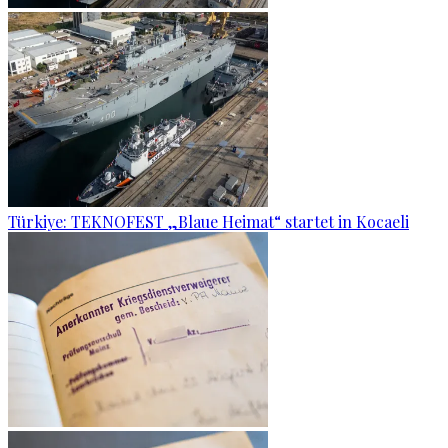
Türkiye: TEKNOFEST „Blaue Heimat“ startet in Kocaeli