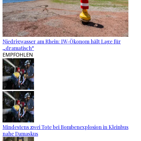
Niedrigwasser am Rhein: IW-Ökonom hält Lage für
„dramatisch“
EMPFOHLEN
Mindestens zwei Tote bei Bombenexplosion in Kleinbus
nahe Damaskus