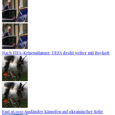
Nach FIFA-Krisensitzung: UEFA droht weiter mit Boykott
Fast 16.000 Ausländer kämpfen auf ukrainischer Seite