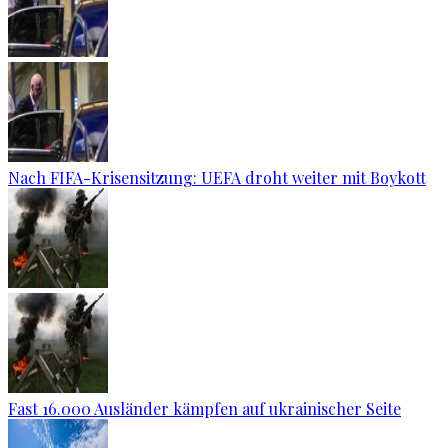
Nach FIFA-Krisensitzung: UEFA droht weiter mit Boykott
Fast 16.000 Ausländer kämpfen auf ukrainischer Seite