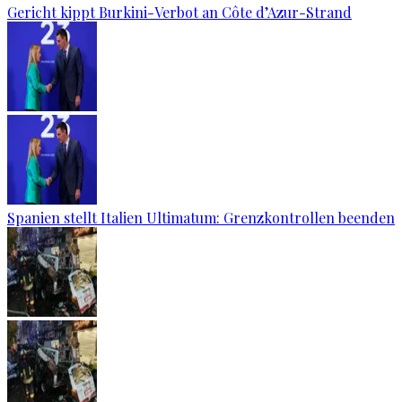
Gericht kippt Burkini-Verbot an Côte d’Azur-Strand
Spanien stellt Italien Ultimatum: Grenzkontrollen beenden