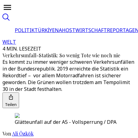
POLITIK
TÜRKİYE
NAHOST
WIRTSCHAFT
REPORTAGEN
WELT
4 MIN. LESEZEIT
Verkehrsunfall-Statistik: So wenig Tote wie noch nie
Es kommt zu immer weniger schweren Verkehrsunfällen
in der Bundesrepublik. 2019 erreichte die Statistik ein
Rekordtief – vor allem Motorradfahren ist sicherer
geworden. Die Grünen wollen trotzdem am Tempolimit
30 in der Stadt festhalten.
Teilen
Glätteunfall auf der A5 - Vollsperrung / DPA
Von
Ali Özkök