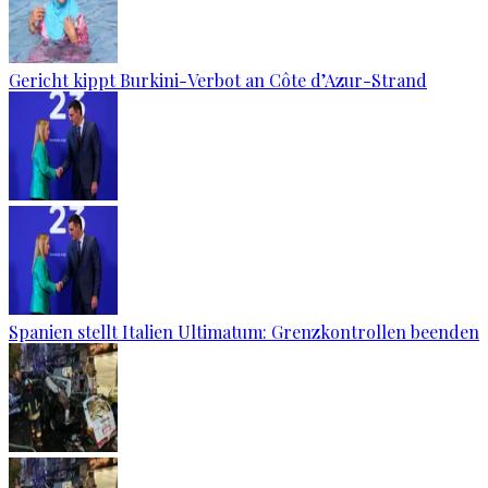
Gericht kippt Burkini-Verbot an Côte d’Azur-Strand
Spanien stellt Italien Ultimatum: Grenzkontrollen beenden