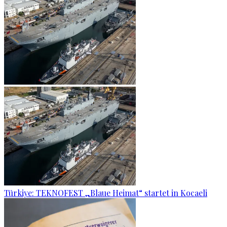
Türkiye: TEKNOFEST „Blaue Heimat“ startet in Kocaeli