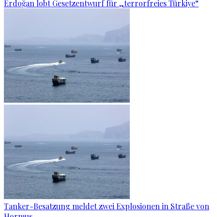
Erdoğan lobt Gesetzentwurf für „terrorfreies Türkiye“
Tanker-Besatzung meldet zwei Explosionen in Straße von
Hormus