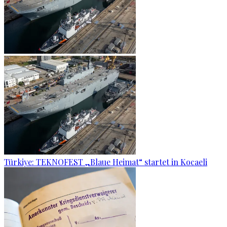
Türkiye: TEKNOFEST „Blaue Heimat“ startet in Kocaeli