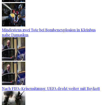
Mindestens zwei Tote bei Bombenexplosion in Kleinbus
nahe Damaskus
Nach FIFA-Krisensitzung: UEFA droht weiter mit Boykott