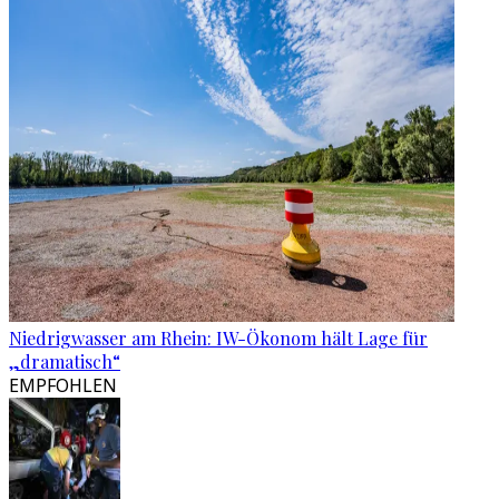
Niedrigwasser am Rhein: IW-Ökonom hält Lage für
„dramatisch“
EMPFOHLEN