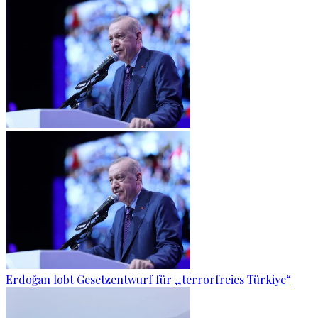
Erdoğan lobt Gesetzentwurf für „terrorfreies Türkiye“