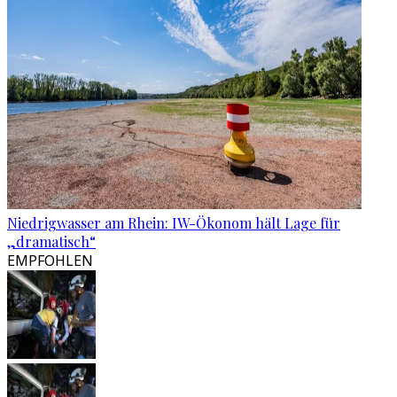
Niedrigwasser am Rhein: IW-Ökonom hält Lage für
„dramatisch“
EMPFOHLEN