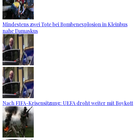
Mindestens zwei Tote bei Bombenexplosion in Kleinbus
nahe Damaskus
Nach FIFA-Krisensitzung: UEFA droht weiter mit Boykott