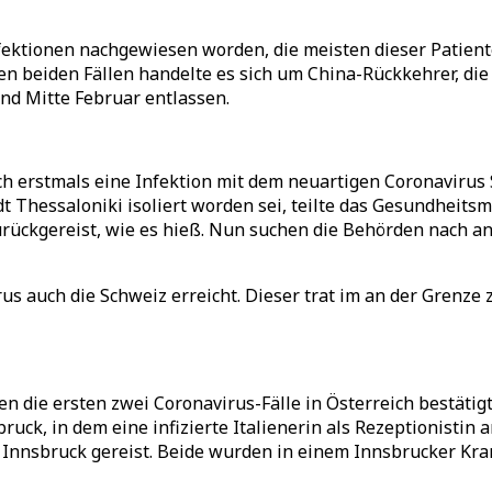
fektionen nachgewiesen worden, die meisten dieser Patie
eren beiden Fällen handelte es sich um China-Rückkehrer, d
nd Mitte Februar entlassen.
rstmals eine Infektion mit dem neuartigen Coronavirus Sars
 Thessaloniki isoliert worden sei, teilte das Gesundheitsm
ückgereist, wie es hieß. Nun suchen die Behörden nach and
 auch die Schweiz erreicht. Dieser trat im an der Grenze z
die ersten zwei Coronavirus-Fälle in Österreich bestätig
k, in dem eine infizierte Italienerin als Rezeptionistin ar
nnsbruck gereist. Beide wurden in einem Innsbrucker Kran