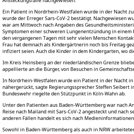
Ansteckungsfälle nachgewiesen.
Ein Patient in Nordrhein-Westfalen wurde in der Nacht zum
wurde der Erreger Sars-CoV-2 bestätigt. Nachgewiesen wu
war am Mittwoch nach Angaben des Gesundheitsministerium
Symptomen einer schweren Lungenentzündung in einem Kra
den vergangenen Tagen mit sehr vielen Menschen Kontakt
Frau hat demnach als Kindergärtnerin noch bis Freitag gea
infiziert seien. Auch die Kinder in dem Kindergarten, wo di
Im Kreis Heinsberg an der niederländischen Grenze blieb
appellierte an die Bürger, von Besuchen in Gemeinschaft
In Nordrhein-Westfalen wurde ein Patient in der Nacht in k
nähergerückt, sagte Regierungssprecher Steffen Seibert i
Bundeswehr riegelte den Stützpunkt in Köln-Wahn ab.
Unter den Patienten aus Baden-Württemberg war nach Ang
Reise nach Mailand mit Sars-CoV-2 angesteckt und nach se
anderen Fällen handelt es sich nach Medieninformationen 
Sowohl in Baden-Württemberg als auch in NRW arbeiteten