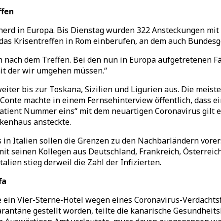
ffen
erd in Europa. Bis Dienstag wurden 322 Ansteckungen mit d
das Krisentreffen in Rom einberufen, an dem auch Bundesg
n nach dem Treffen. Bei den nun in Europa aufgetretenen Fä
mit der wir umgehen müssen.“
eiter bis zur Toskana, Sizilien und Ligurien aus. Die meis
Conte machte in einem Fernsehinterview öffentlich, dass e
 „Patient Nummer eins“ mit dem neuartigen Coronavirus gilt
kenhaus ansteckte.
in Italien sollen die Grenzen zu den Nachbarländern vorerst
t seinen Kollegen aus Deutschland, Frankreich, Österreich
lien stieg derweil die Zahl der Infizierten.
fa
e ein Vier-Sterne-Hotel wegen eines Coronavirus-Verdachtsfa
uarantäne gestellt worden, teilte die kanarische Gesundhei