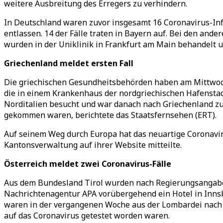
weitere Ausbreitung des Erregers zu verhindern.
In Deutschland waren zuvor insgesamt 16 Coronavirus-In
entlassen. 14 der Fälle traten in Bayern auf. Bei den and
wurden in der Uniklinik in Frankfurt am Main behandelt u
Griechenland meldet ersten Fall
Die griechischen Gesundheitsbehörden haben am Mittwoch e
die in einem Krankenhaus der nordgriechischen Hafenstadt
Norditalien besucht und war danach nach Griechenland zur
gekommen waren, berichtete das Staatsfernsehen (ERT).
Auf seinem Weg durch Europa hat das neuartige Coronavirus
Kantonsverwaltung auf ihrer Website mitteilte.
Österreich meldet zwei Coronavirus-Fälle
Aus dem Bundesland Tirol wurden nach Regierungsangaben 
Nachrichtenagentur APA vorübergehend ein Hotel in Innsbruc
waren in der vergangenen Woche aus der Lombardei nach I
auf das Coronavirus getestet worden waren.