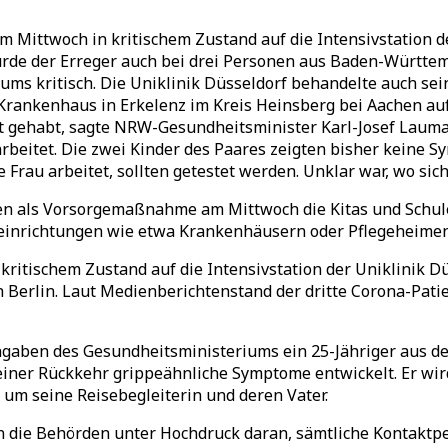
 Mittwoch in kritischem Zustand auf die Intensivstation de
rde der Erreger auch bei drei Personen aus Baden-Württem
s kritisch. Die Uniklinik Düsseldorf behandelte auch se
nkenhaus in Erkelenz im Kreis Heinsberg bei Aachen auf d
 gehabt, sagte NRW-Gesundheitsminister Karl-Josef Lauman
rbeitet. Die zwei Kinder des Paares zeigten bisher keine Sy
e Frau arbeitet, sollten getestet werden. Unklar war, wo sich
en als Vorsorgemaßnahme am Mittwoch die Kitas und Schulen
seinrichtungen wie etwa Krankenhäusern oder Pflegeheimen
ritischem Zustand auf die Intensivstation der Uniklinik Düs
n Berlin. Laut Medienberichtenstand der dritte Corona-Pat
aben des Gesundheitsministeriums ein 25-Jähriger aus dem
iner Rückkehr grippeähnliche Symptome entwickelt. Er wird
um seine Reisebegleiterin und deren Vater.
 die Behörden unter Hochdruck daran, sämtliche Kontaktpe