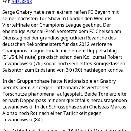
Von
Ali Özkök
Serge Gnabry hat einem extrem reifen FC Bayern mit
seiner nächsten Tor-Show in London den Weg ins
Viertelfinale der Champions League geebnet. Der
ehemalige Arsenal-Profi versetzte dem FC Chelsea am
Dienstag bei der grandios geglückten Revanche des
deutschen Rekordmeisters für das 2012 verlorene
Champions League-Finale mit seinem Doppelschlag
(51./54. Minute) praktisch schon den K.o., zumal Robert
Lewandowski (76.) sogar noch sein elftes Königsklassen-
Saisontor zum Endstand von 3:0 (0:0) nachlegen konnte.
In der Gruppenphase hatte Nationalspieler Gnabry
bereits beim 7:2 gegen Tottenham als vierfacher
Torschütze phänomenal aufgespielt. Beide Tore erzielte
er nach Doppelpass mit dem gleichfalls herausragenden
Lewandowski. In der Schlussphase sah Chelseas Marcos
Alonso noch Rot nach einer Tätlichkeit gegen
Lewandowski (84.).
Das Achtelfinal-Rückspiel am 18. März in München sollte