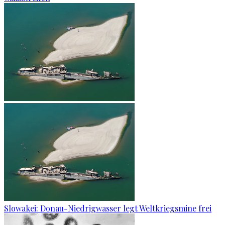
Slowakei: Donau-Niedrigwasser legt Weltkriegsmine frei