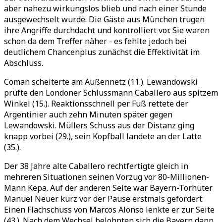
aber nahezu wirkungslos blieb und nach einer Stunde
ausgewechselt wurde. Die Gäste aus München trugen
ihre Angriffe durchdacht und kontrolliert vor. Sie waren
schon da dem Treffer näher - es fehlte jedoch bei
deutlichem Chancenplus zunächst die Effektivität im
Abschluss.
Coman scheiterte am Außennetz (11.). Lewandowski
prüfte den Londoner Schlussmann Caballero aus spitzem
Winkel (15.). Reaktionsschnell per Fuß rettete der
Argentinier auch zehn Minuten später gegen
Lewandowski. Müllers Schuss aus der Distanz ging
knapp vorbei (29.), sein Kopfball landete an der Latte
(35.).
Der 38 Jahre alte Caballero rechtfertigte gleich in
mehreren Situationen seinen Vorzug vor 80-Millionen-
Mann Kepa. Auf der anderen Seite war Bayern-Torhüter
Manuel Neuer kurz vor der Pause erstmals gefordert:
Einen Flachschuss von Marcos Alonso lenkte er zur Seite
(43.). Nach dem Wechsel belohnten sich die Bayern dann