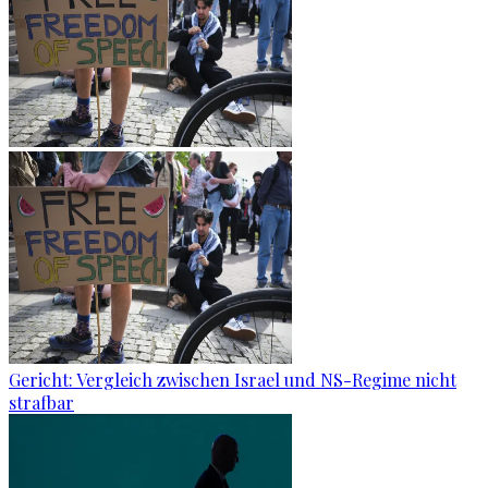
Gericht: Ver­gleich zwi­schen Is­ra­el und NS-Re­gime nicht
straf­bar