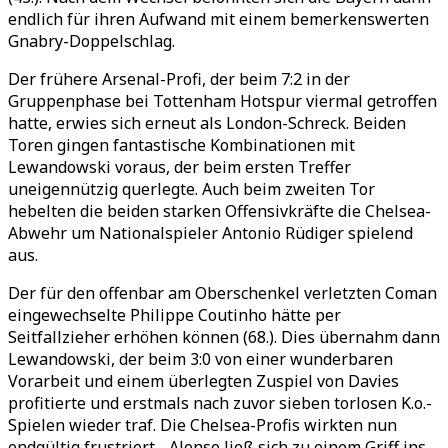
endlich für ihren Aufwand mit einem bemerkenswerten
Gnabry-Doppelschlag.
Der frühere Arsenal-Profi, der beim 7:2 in der
Gruppenphase bei Tottenham Hotspur viermal getroffen
hatte, erwies sich erneut als London-Schreck. Beiden
Toren gingen fantastische Kombinationen mit
Lewandowski voraus, der beim ersten Treffer
uneigennützig querlegte. Auch beim zweiten Tor
hebelten die beiden starken Offensivkräfte die Chelsea-
Abwehr um Nationalspieler Antonio Rüdiger spielend
aus.
Der für den offenbar am Oberschenkel verletzten Coman
eingewechselte Philippe Coutinho hätte per
Seitfallzieher erhöhen können (68.). Dies übernahm dann
Lewandowski, der beim 3:0 von einer wunderbaren
Vorarbeit und einem überlegten Zuspiel von Davies
profitierte und erstmals nach zuvor sieben torlosen K.o.-
Spielen wieder traf. Die Chelsea-Profis wirkten nun
endgültig frustriert - Alonso ließ sich zu einem Griff ins