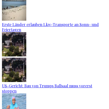
Erste Länder erlauben Lkw-Transporte an Sonn- und
Feiertagen
US-Gericht: Bau von Trumps Ballsaal muss vorerst
stoppen