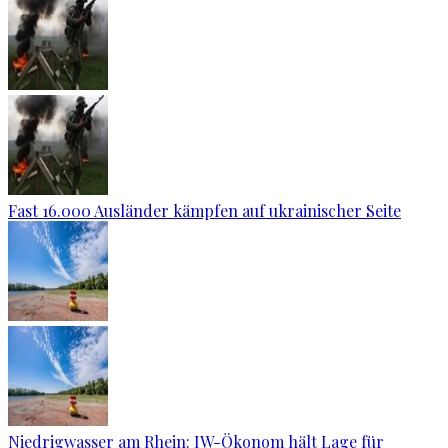
Fast 16.000 Ausländer kämpfen auf ukrainischer Seite
Niedrigwasser am Rhein: IW-Ökonom hält Lage für