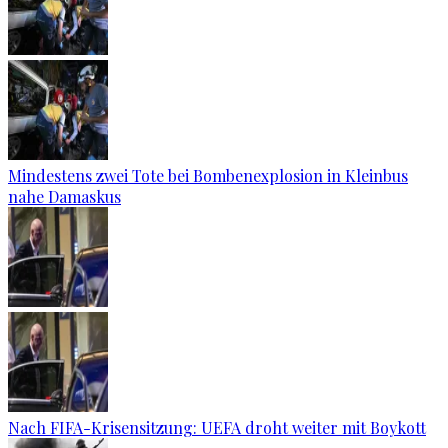
Mindestens zwei Tote bei Bombenexplosion in Kleinbus
nahe Damaskus
Nach FIFA-Krisensitzung: UEFA droht weiter mit Boykott