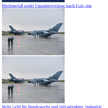
Rheinmetall senkt Umsatzprognose nach F126-Aus
Mehr Geld für Bundeswehr und Infrastruktur: Industrie