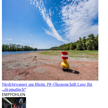
Niedrigwasser am Rhein: IW-Ökonom hält Lage für
„dramatisch“
EMPFOHLEN