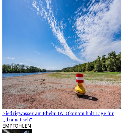
Niedrigwasser am Rhein: IW-Ökonom hält Lage für
„dramatisch“
EMPFOHLEN