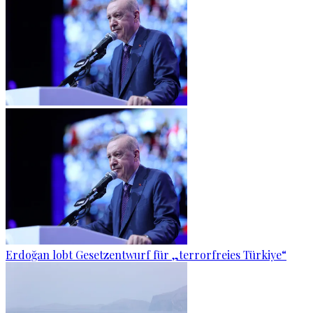
Erdoğan lobt Gesetzentwurf für „terrorfreies Türkiye“