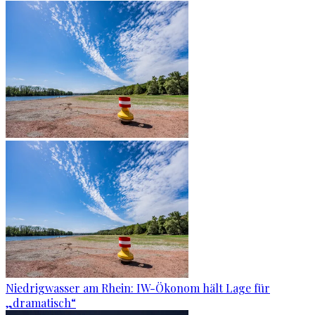
Niedrigwasser am Rhein: IW-Ökonom hält Lage für
„dramatisch“