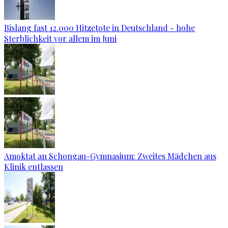
Bislang fast 12.000 Hitzetote in Deutschland - hohe
Sterblichkeit vor allem im Juni
Amoktat an Schongau-Gymnasium: Zweites Mädchen aus
Klinik entlassen