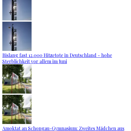
Bislang fast 12.000 Hitzetote in Deutschland - hohe
Sterblichkeit vor allem im Juni
Amoktat an Schongau-Gymnasium: Zweites Mädchen aus