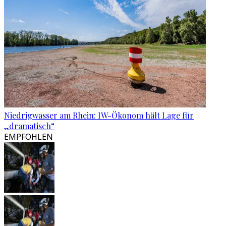
Niedrigwasser am Rhein: IW-Ökonom hält Lage für
„dramatisch“
EMPFOHLEN