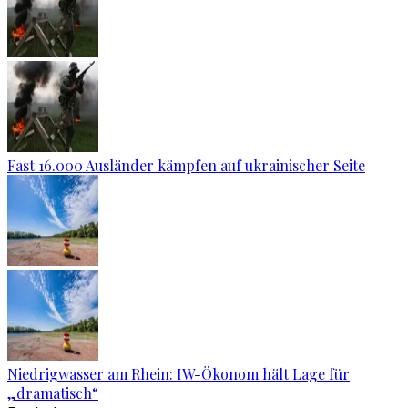
Fast 16.000 Ausländer kämpfen auf ukrainischer Seite
Niedrigwasser am Rhein: IW-Ökonom hält Lage für
„dramatisch“