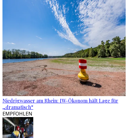
Niedrigwasser am Rhein: IW-Ökonom hält Lage für
„dramatisch“
EMPFOHLEN