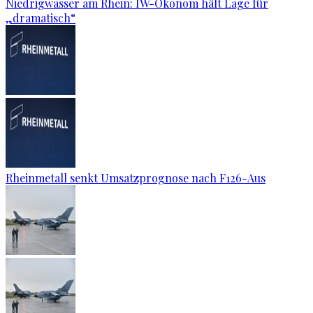
Niedrigwasser am Rhein: IW-Ökonom hält Lage für
„dramatisch“
Rheinmetall senkt Umsatzprognose nach F126-Aus