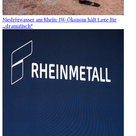
Niedrigwasser am Rhein: IW-Ökonom hält Lage für
„dramatisch“