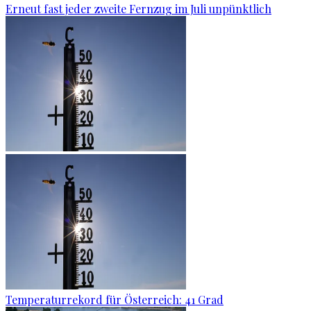
Erneut fast jeder zweite Fernzug im Juli unpünktlich
Temperaturrekord für Österreich: 41 Grad