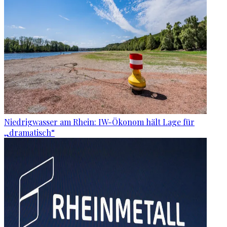
Niedrigwasser am Rhein: IW-Ökonom hält Lage für
„dramatisch“