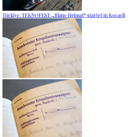
Türkiye: TEKNOFEST „Blaue Heimat“ startet in Kocaeli