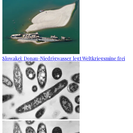
Slowakei: Donau-Niedrigwasser legt Weltkriegsmine frei