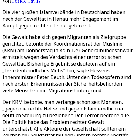
Von
Feride Tavus
Die vier großen Islamverbände in Deutschland haben
nach der Gewalttat in Hanau mehr Engagement im
Kampf gegen rechten Terror gefordert.
Die Gewalt habe sich gegen Migranten als Zielgruppe
gerichtet, betonte der Koordinationsrat der Muslime
(KRM) am Donnerstag in Köln. Der Generalbundesanwalt
ermittelt wegen des Verdachts einer terroristischen
Gewalttat. Bisherige Ergebnisse deuteten auf ein
„fremdenfeindliches Motiv“ hin, sagte Hessens
Innenminister Peter Beuth. Unter den Todesopfern sind
nach ersten Erkenntnissen der Sicherheitsbehörden
viele Menschen mit Migrationshintergrund.
Der KRM betonte, man verlange schon seit Monaten,
„gegen die rechte Hetze und gegen Islamfeindlichkeit
deutlich Stellung zu beziehen.“ Der Terror bedrohe alle.
Die Politik habe das Problem rechter Gewalt
unterschätzt. Alle Akteure der Gesellschaft sollten ein
Zeichen der Solidarität mit den Opfern rechter Angriffe