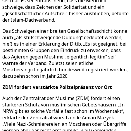
sei real. Es sei enttäuschend, dass die Mehrheit
schweige, dass Zeichen der Solidarität und ein
„gesellschaftlicher Aufschrei“ bisher ausblieben, betonte
der Islam-Dachverband.
Das Schweigen einer breiten Gesellschaftsschicht könne
auch „als stillschweigende Duldung“ gedeutet werden,
hieß es in einer Erklärung der Ditib. „Es ist geeignet, bei
bestimmten Gruppen den Eindruck zu erwecken, dass
das Agieren gegen Muslime „eigentlich legitim“ sei“,
warnte der Verband. Zuletzt seien etliche
Moscheeangriffe jährlich bundesweit registriert worden,
dazu zehn schon im Jahr 2020.
ZDM fordert verstärkte Polizeipräsenz vor Ort
Auch der Zentralrat der Muslime (ZDM) fordert einen
stärkeren Schutz von muslimischen Gebetshäusern. „In
NRW gibt es solche Vorfälle fast schon im Wochentakt“,
erklärte der Zentralratsvorsitzende Aiman Mazyek.
„Viele Nazi-Schmierereien an Moscheen oder Übergriffe
werden aber gar nicht erst publik“, weil Gemeinden