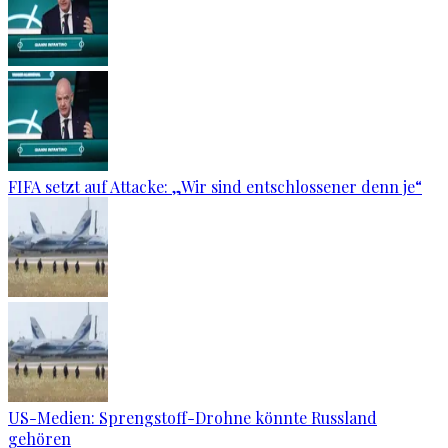
FIFA setzt auf Attacke: „Wir sind entschlossener denn je“
US-Medien: Sprengstoff-Drohne könnte Russland
gehören