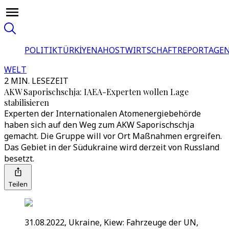
POLITIK
TÜRKİYE
NAHOST
WIRTSCHAFT
REPORTAGEN
WELT
2 MIN. LESEZEIT
AKW Saporischschja: IAEA-Experten wollen Lage
stabilisieren
Experten der Internationalen Atomenergiebehörde
haben sich auf den Weg zum AKW Saporischschja
gemacht. Die Gruppe will vor Ort Maßnahmen ergreifen.
Das Gebiet in der Südukraine wird derzeit von Russland
besetzt.
Teilen
31.08.2022, Ukraine, Kiew: Fahrzeuge der UN,