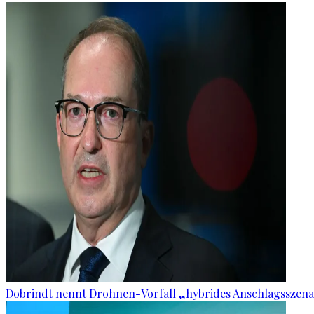
Dobrindt nennt Drohnen-Vorfall „hybrides Anschlagsszena