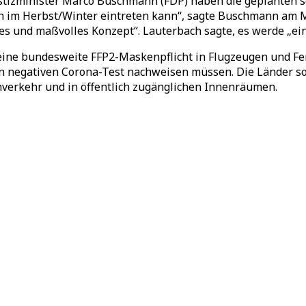
tizminister Marco Buschmann (FDP) haben die geplanten sc
h im Herbst/Winter eintreten kann“, sagte Buschmann am M
es und maßvolles Konzept“. Lauterbach sagte, es werde „ei
eine bundesweite FFP2-Maskenpflicht in Flugzeugen und Fer
nen negativen Corona-Test nachweisen müssen. Die Länder 
verkehr und in öffentlich zugänglichen Innenräumen.