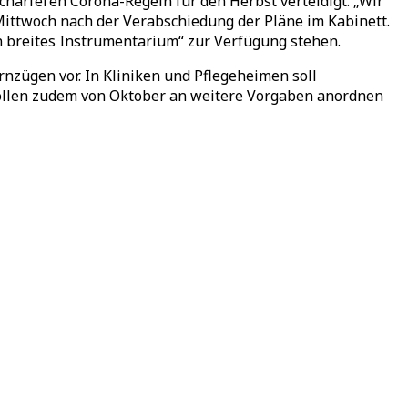
härferen Corona-Regeln für den Herbst verteidigt. „Wir
ittwoch nach der Verabschiedung der Pläne im Kabinett.
n breites Instrumentarium“ zur Verfügung stehen.
nzügen vor. In Kliniken und Pflegeheimen soll
sollen zudem von Oktober an weitere Vorgaben anordnen