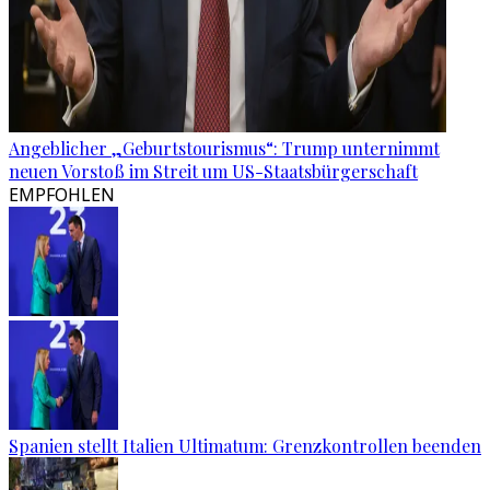
Angeblicher „Geburtstourismus“: Trump unternimmt
neuen Vorstoß im Streit um US-Staatsbürgerschaft
EMPFOHLEN
Spanien stellt Italien Ultimatum: Grenzkontrollen beenden