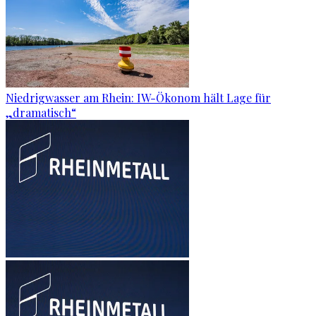
Niedrigwasser am Rhein: IW-Ökonom hält Lage für
„dramatisch“