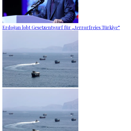
Erdoğan lobt Gesetzentwurf für „terrorfreies Türkiye“