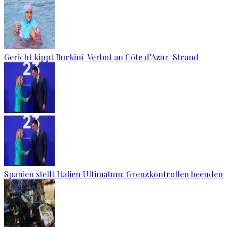
Gericht kippt Burkini-Verbot an Côte d’Azur-Strand
Spanien stellt Italien Ultimatum: Grenzkontrollen beenden