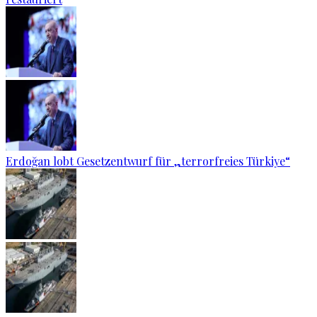
Erdoğan lobt Gesetzentwurf für „terrorfreies Türkiye“