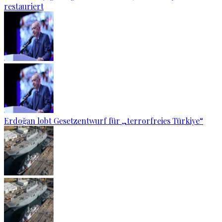
restauriert
Erdoğan lobt Gesetzentwurf für „terrorfreies Türkiye“