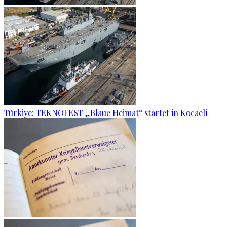
Türkiye: TEKNOFEST „Blaue Heimat“ startet in Kocaeli