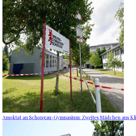
Amoktat an Schongau-Gymnasium: Zweites Mädchen aus Kli