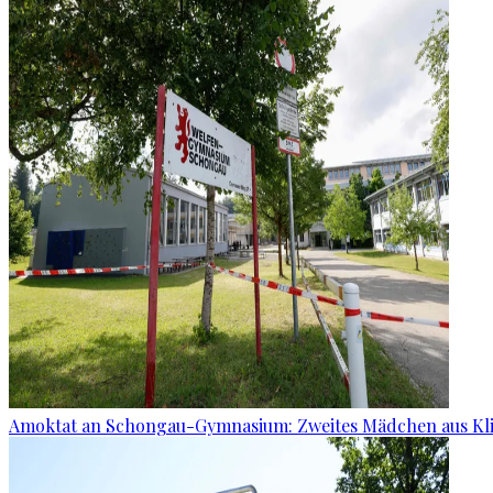
Amoktat an Schongau-Gymnasium: Zweites Mädchen aus Kli