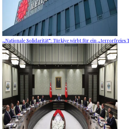
„Nationale Solidarität“: Türkiye wirbt für ein „terrorfreies 