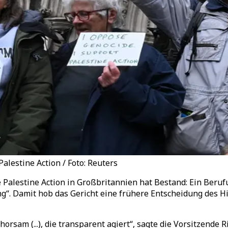
alestine Action / Foto: Reuters
Palestine Action in Großbritannien hat Bestand: Ein Beruf
ung“. Damit hob das Gericht eine frühere Entscheidung des 
orsam (...), die transparent agiert“, sagte die Vorsitzende 