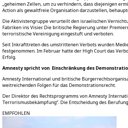
„geheimen Zellen, um zu verhindern, dass diejenigen ermitt
Action als gewaltfreie Organisation darzustellen, behaupte
Die Aktivistengruppe verurteilt den israelischen Vernic
Fabriken ins Visier. Die britische Regierung unter Premie
terroristische Vereinigung eingestuft und verboten.
Seit Inkrafttreten des umstrittenen Verbots wurden Me
festgenommen. Im Februar hatte der High Court das Verbo
Erfolg.
Amnesty spricht von Einschränkung des Demonstratio
Amnesty International und britische Bürgerrechtsorganisat
weitreichenden Folgen für das Demonstrationsrecht.
Der Direktor des Rechtsprogramms von Amnesty Internati
Terrorismusbekämpfung“. Die Entscheidung des Berufungsg
EMPFOHLEN