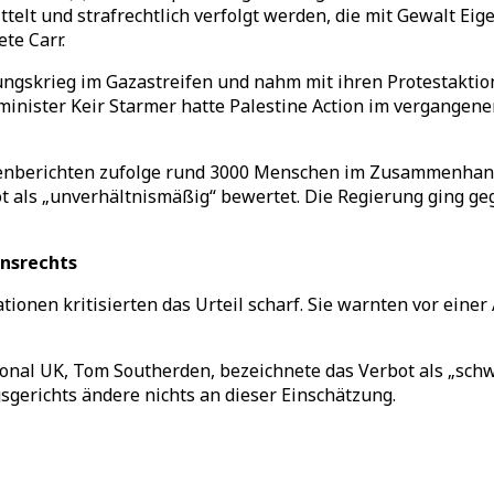
elt und strafrechtlich verfolgt werden, die mit Gewalt Eigen
te Carr.
htungskrieg im Gazastreifen und nahm mit ihren Protestakt
rminister Keir Starmer hatte Palestine Action im vergangene
dienberichten zufolge rund 3000 Menschen im Zusammenhan
t als „unverhältnismäßig“ bewertet. Die Regierung ging ge
nsrechts
ionen kritisierten das Urteil scharf. Sie warnten vor eine
onal UK, Tom Southerden, bezeichnete das Verbot als „sch
erichts ändere nichts an dieser Einschätzung.