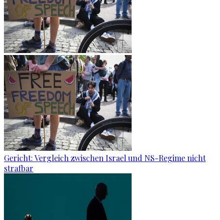
Gericht: Ver­gleich zwi­schen Is­ra­el und NS-Re­gime nicht
straf­bar