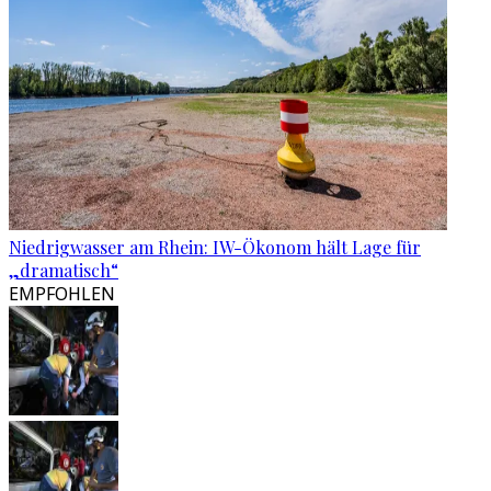
Niedrigwasser am Rhein: IW-Ökonom hält Lage für
„dramatisch“
EMPFOHLEN