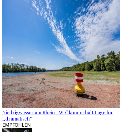
Niedrigwasser am Rhein: IW-Ökonom hält Lage für
„dramatisch“
EMPFOHLEN