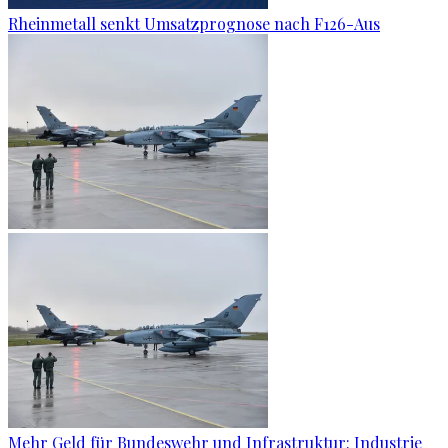
Rheinmetall senkt Umsatzprognose nach F126-Aus
Mehr Geld für Bundeswehr und Infrastruktur: Industrie