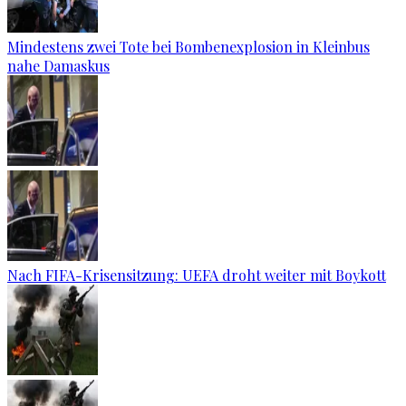
Mindestens zwei Tote bei Bombenexplosion in Kleinbus
nahe Damaskus
Nach FIFA-Krisensitzung: UEFA droht weiter mit Boykott