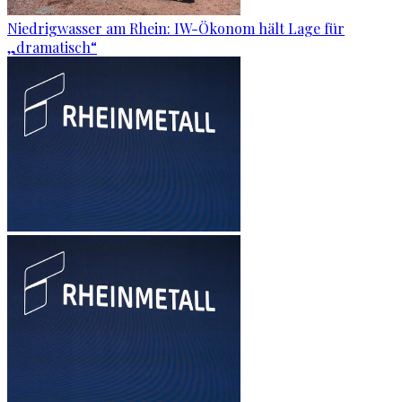
Niedrigwasser am Rhein: IW-Ökonom hält Lage für
„dramatisch“