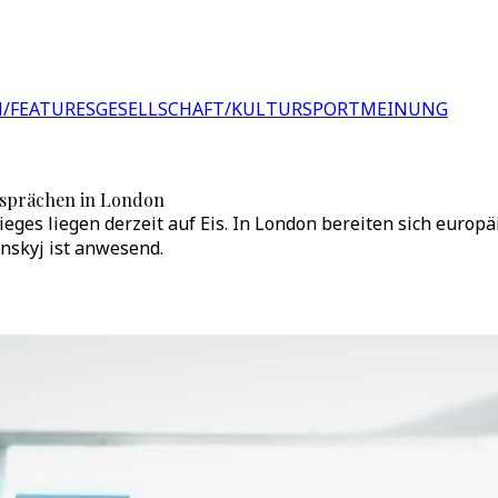
/FEATURES
GESELLSCHAFT/KULTUR
SPORT
MEINUNG
esprächen in London
eges liegen derzeit auf Eis. In London bereiten sich europä
nskyj ist anwesend.