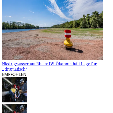
Niedrigwasser am Rhein: IW-Ökonom hält Lage für
„dramatisch“
EMPFOHLEN