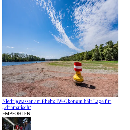
Niedrigwasser am Rhein: IW-Ökonom hält Lage für
„dramatisch“
EMPFOHLEN