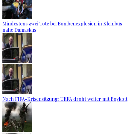
Mindestens zwei Tote bei Bombenexplosion in Kleinbus
nahe Damaskus
Nach FIFA-Krisensitzung: UEFA droht weiter mit Boykott