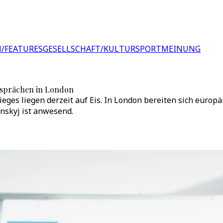
/FEATURES
GESELLSCHAFT/KULTUR
SPORT
MEINUNG
esprächen in London
eges liegen derzeit auf Eis. In London bereiten sich europä
nskyj ist anwesend.