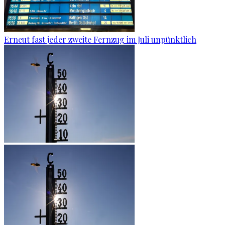
Erneut fast jeder zweite Fernzug im Juli unpünktlich