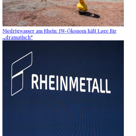
Niedrigwasser am Rhein: IW-Ökonom hält Lage für
„dramatisch“