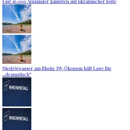
Fast 16.000 Ausländer kämpfen auf ukrainischer Seite
Niedrigwasser am Rhein: IW-Ökonom hält Lage für
„dramatisch“