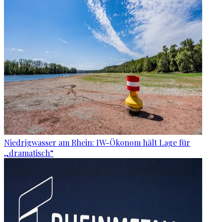
Niedrigwasser am Rhein: IW-Ökonom hält Lage für
„dramatisch“